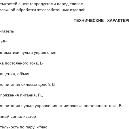
 емкостей с нефтепродуктами перед сливом;
влажной обработки железобетонных изделий.
ТЕХНИЧЕСКИЕ ХАРАКТЕР
ектродвигатель АИР1
ощность, кВт 
автоматики пульта управления
источника постоянного ток
тота вращения, об/мин 1
яжение питания силовых цепе
тота напряжения питания
ие питания пульта управления от источника постоянного т
нный сигнализатор
ельность по пару, кг/час