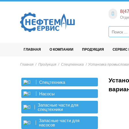
Skip
to
8(47
content
Отде
Нефтемаш-
Предприятие по изготовление
нефтепромыслового оборудования
Сервис
ГЛАВНАЯ
О КОМПАНИИ
ПРОДУКЦИЯ
СЕРВИС 
Главная
/
Продукция
/
Спецтехника
/
Установка промысловая
Устан
Спецтехника
вариан
Насосы
Запасные части для
спецтехники
Запасные части для
насосов