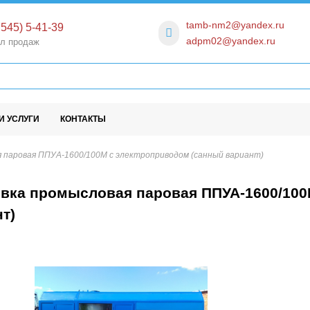
tamb-nm2@yandex.ru
545) 5-41-39
adpm02@yandex.ru
л продаж
И УСЛУГИ
КОНТАКТЫ
 паровая ППУА-1600/100М с электроприводом (санный вариант)
овка промысловая паровая ППУА-1600/100
т)