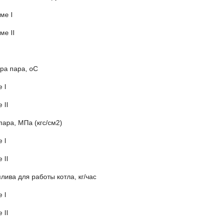
на режиме I 108
на режиме II 1
ра пара, оС
на режиме I
на режиме II
пара, МПа (кгс/см2)
а режиме I 0,6
а режиме II 9,8
лива для работы котла, кг/час
на режиме 
на режиме I