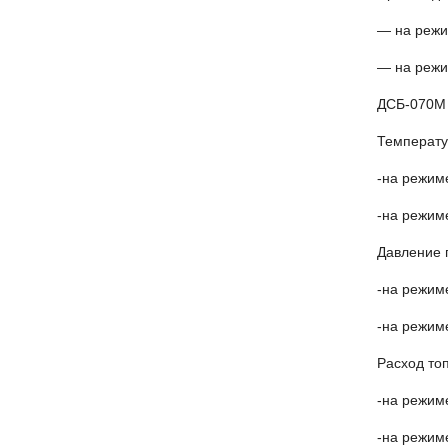
— 
— 
ДСБ-070М
Температу
-
-
​Давление 
-н
-н
Расход топ
-
-