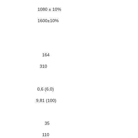
0 ± 10%
600±10%
 164
 310
 (6,0)
1 (100)
I 35
I 110