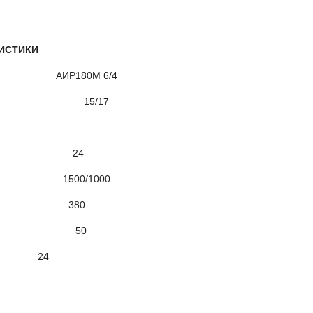
ИСТИКИ
80М 6/4
15/17
а, В 24
500/1000
й, В 380
, Гц 50
ока, В 24