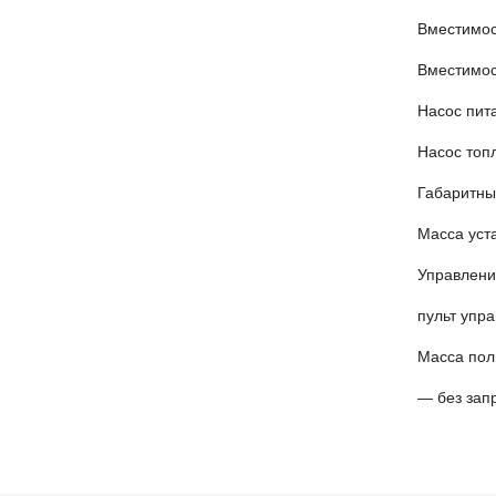
Вме
Вмес
Насос 
Насо
Габ
Масса
Управлени
пульт упр
Мас
— б