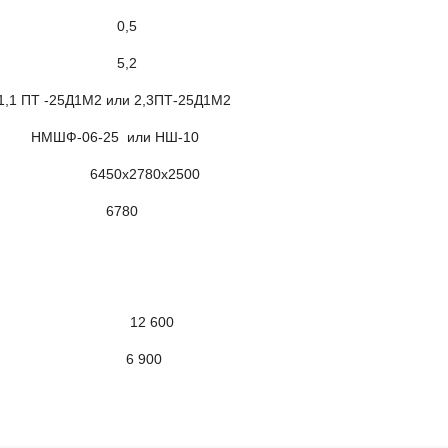
, м3 0,5
, м3 5,2
1М2 или 2,3ПТ-25Д1М2
6-25 или НШ-10
0х2780х2500
вом, кг 6780
кг 12 600
вом 6 900