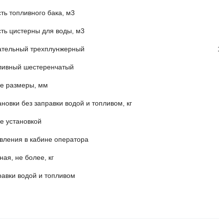
стимость топливного бака
тимость цистерны для воды
питательный трехплунжерный 1,1 ПТ -25Д
с топливный шестеренчатый НМШФ-0
аритные размеры, мм 645
 установки без заправки водой и топли
е установкой
авления в кабине оператора
са полная, не более, 
ез заправки водой и топли