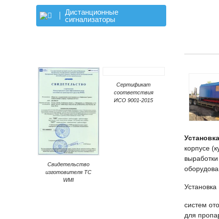
Дистанционные
сигнализаторы
Сертификат
соответствия
ИСО 9001-2015
Установк
корпусе (
выработки
Свидетельство
оборудова
изготовителя ТС
WMI
Установка
систем от
для пропа