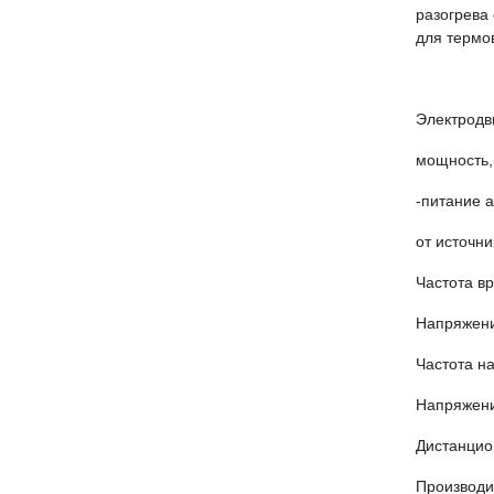
разогрева
для термо
Эл
м
-питание 
от 
Час
Напр
Час
Напряжен
Дистанцио
Производит