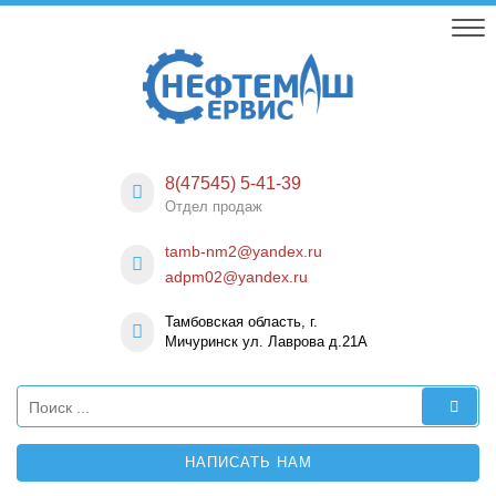
Skip
to
content
Нефтемаш-
Предприятие по изготовление нефтепромыслового
оборудования
Сервис
8(47545) 5-41-39
Отдел продаж
tamb-nm2@yandex.ru
adpm02@yandex.ru
Тамбовская область, г.
Мичуринск ул. Лаврова д.21А
НАПИСАТЬ НАМ