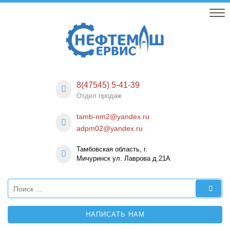
Skip
to
content
Нефтемаш-
Предприятие по изготовление нефтепромыслового
оборудования
Сервис
8(47545) 5-41-39
Отдел продаж
tamb-nm2@yandex.ru
adpm02@yandex.ru
Тамбовская область, г.
Мичуринск ул. Лаврова д.21А
НАПИСАТЬ НАМ